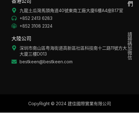
香港公司
們
九龍土瓜灣馬頭角道40號東南工廠大廈6樓A4座B17室
+852 2413 6283
+852 3108 2324
請
大陸公司
掃
碼
深圳市南山區粤海街道高新區社區科技南十二路11號方大
加
微
大廈三樓D013
信
bestkeen@bestkeen.com
CopyRight © 2024 建佳國際實業有限公司