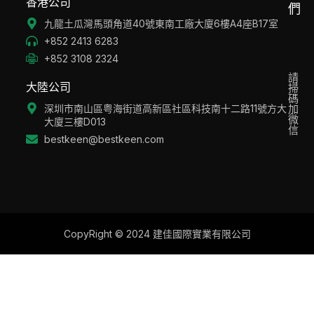
香港公司
們
九龍土瓜灣馬頭角道40號東南工廠大廈6樓A4座B17室
+852 2413 6283
+852 3108 2324
請
大陸公司
掃
碼
深圳市南山區粤海街道高新區社區科技南十二路11號方大
加
微
大廈三樓D013
信
bestkeen@bestkeen.com
CopyRight © 2024 建佳國際實業有限公司