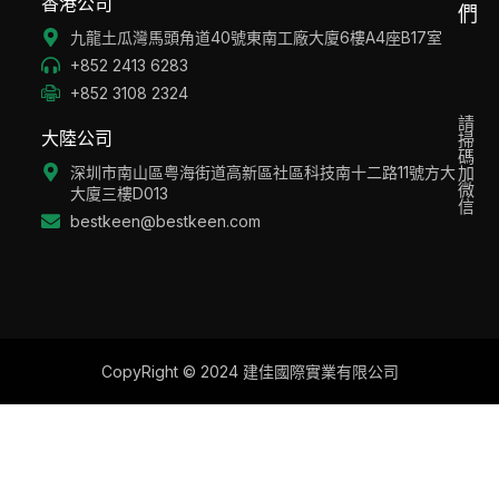
香港公司
們
九龍土瓜灣馬頭角道40號東南工廠大廈6樓A4座B17室
+852 2413 6283
+852 3108 2324
請
大陸公司
掃
碼
深圳市南山區粤海街道高新區社區科技南十二路11號方大
加
微
大廈三樓D013
信
bestkeen@bestkeen.com
CopyRight © 2024 建佳國際實業有限公司